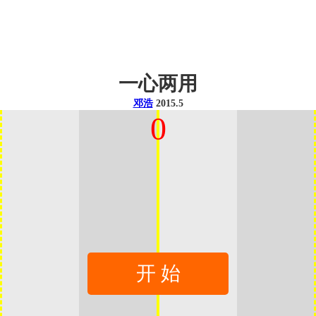
一心两用
邓浩
2015.5
0
开 始