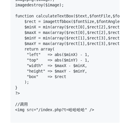
imagedestroy($image); 

function calculateTextBox($text,$fontFile,$fontSiz
    $rect = imagettfbbox($fontSize,$fontAngle,$fon
    $minX = min(array($rect[0],$rect[2],$rect[4],$
    $maxX = max(array($rect[0],$rect[2],$rect[4],$
    $minY = min(array($rect[1],$rect[3],$rect[5],$
    $maxY = max(array($rect[1],$rect[3],$rect[5],$
    return array( 

     "left"   => abs($minX) - 1, 

     "top"    => abs($minY) - 1, 

     "width"  => $maxX - $minX, 

     "height" => $maxY - $minY, 

     "box"    => $rect 

    ); 

} 

?>

//调用

<img src="/index.php?t=哈哈哈哈" />
