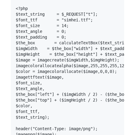
<?php

$text_string     = $_REQUEST["t"];

$font_ttf        = "simhei.ttf"; 

$font_size       = 14; 

$text_angle      = 0; 

$text_padding    = 0;

$the_box        = calculateTextBox($text_string, $
$imgWidth    = $the_box["width"] + $text_padding; 
$imgHeight    = $the_box["height"] + $text_padding
$image = imagecreate($imgWidth,$imgHeight); 

imagecolorallocatealpha($image,255,255,255,127); 

$color = imagecolorallocate($image,0,0,0); 

imagettftext($image, 

$font_size, 

$text_angle, 

$the_box["left"] + ($imgWidth / 2) - ($the_box["wi
$the_box["top"] + ($imgHeight / 2) - ($the_box["he
$color, 

$font_ttf, 

$text_string); 

header("Content-Type: image/png"); 

imagepng($image); 
