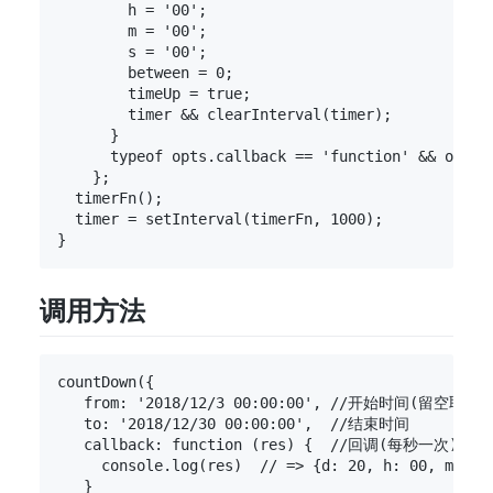
        h = '00';

        m = '00';

        s = '00';

        between = 0;

        timeUp = true;

        timer && clearInterval(timer);

      }

      typeof opts.callback == 'function' && opts.
    };

  timerFn();

  timer = setInterval(timerFn, 1000);

调用方法
countDown({

   from: '2018/12/3 00:00:00', //开始时间(留空取当
   to: '2018/12/30 00:00:00',  //结束时间

   callback: function (res) {  //回调(每秒一次)

     console.log(res)  // => {d: 20, h: 00, m: 04,
   }
