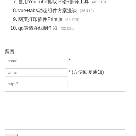
自用YouTube抓取评论+翻译工具
(40,318)
vue+tabs动态组件方案漫谈
(36,412)
网页打印插件Print.js
(35,729)
qq表情在线制作器
(22,025)
留言：
*
* (方便回复通知)