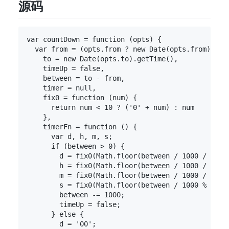
源码
var countDown = function (opts) {

  var from = (opts.from ? new Date(opts.from) : ne
    to = new Date(opts.to).getTime(),

    timeUp = false,

    between = to - from,

    timer = null,

    fix0 = function (num) {

      return num < 10 ? ('0' + num) : num

    },

    timerFn = function () {

      var d, h, m, s;

      if (between > 0) {

        d = fix0(Math.floor(between / 1000 / 60 / 
        h = fix0(Math.floor(between / 1000 / 60 / 
        m = fix0(Math.floor(between / 1000 / 60 % 
        s = fix0(Math.floor(between / 1000 % 60));
        between -= 1000;

        timeUp = false;

      } else {

        d = '00';
