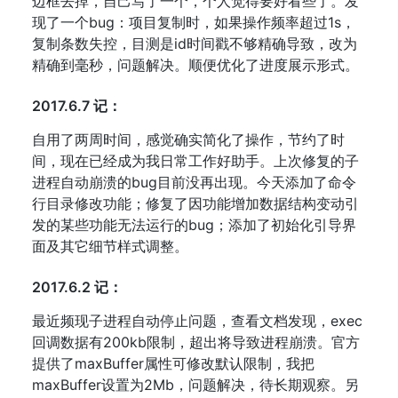
边框去掉，自己写了一个，个人觉得要好看些了。发
现了一个bug：项目复制时，如果操作频率超过1s，
复制条数失控，目测是id时间戳不够精确导致，改为
精确到毫秒，问题解决。顺便优化了进度展示形式。
2017.6.7 记：
自用了两周时间，感觉确实简化了操作，节约了时
间，现在已经成为我日常工作好助手。上次修复的子
进程自动崩溃的bug目前没再出现。今天添加了命令
行目录修改功能；修复了因功能增加数据结构变动引
发的某些功能无法运行的bug；添加了初始化引导界
面及其它细节样式调整。
2017.6.2 记：
最近频现子进程自动停止问题，查看文档发现，exec
回调数据有200kb限制，超出将导致进程崩溃。官方
提供了maxBuffer属性可修改默认限制，我把
maxBuffer设置为2Mb，问题解决，待长期观察。另