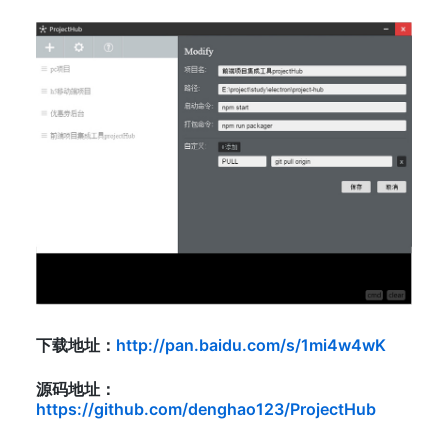
下载地址：
http://pan.baidu.com/s/1mi4w4wK
源码地址：
https://github.com/denghao123/ProjectHub